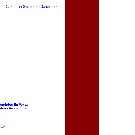
Categoria Siguiente (Salud) >>
ominios En Venta
strias Argentinas
pal]