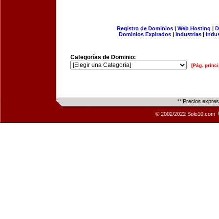
Registro de Dominios
|
Web Hosting
|
D
Dominios Expirados
|
Industrias
|
Indu
Categorías de Dominio:
[Pág. princi
** Precios expre
© 2002/2022 Solo10.com