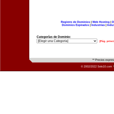
Registro de Dominios
|
Web Hosting
|
D
Dominios Expirados
|
Industrias
|
Indu
Categorías de Dominio:
[Pág. princi
** Precios expre
© 2002/2022 Solo10.com