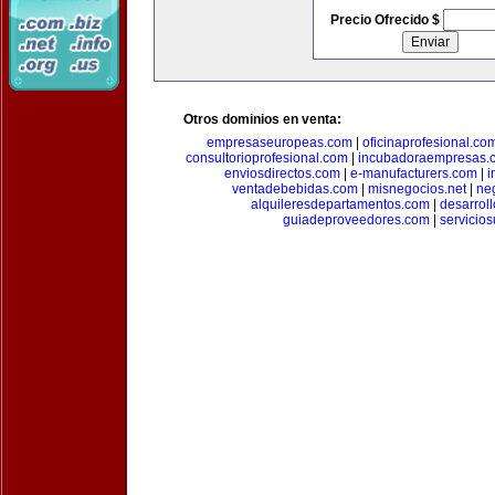
Precio Ofrecido $
Otros dominios en venta:
empresaseuropeas.com
|
oficinaprofesional.co
consultorioprofesional.com
|
incubadoraempresas.
enviosdirectos.com
|
e-manufacturers.com
|
i
ventadebebidas.com
|
misnegocios.net
|
ne
alquileresdepartamentos.com
|
desarrol
guiadeproveedores.com
|
servicio