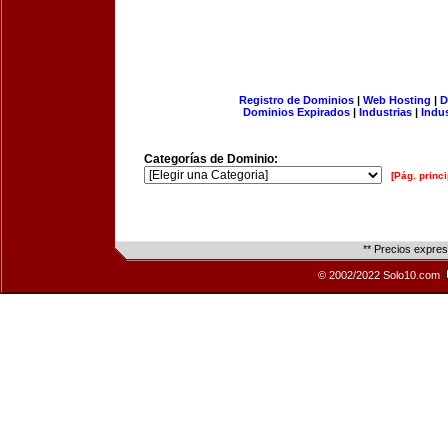
Registro de Dominios
|
Web Hosting
|
D
Dominios Expirados
|
Industrias
|
Indu
Categorías de Dominio:
[Pág. princi
** Precios expre
© 2002/2022 Solo10.com