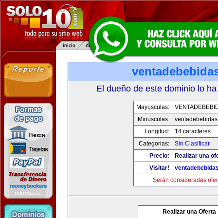
ventadebebida
El dueño de este dominio lo ha
Mayusculas:
VENTADEBEBI
Minusculas:
ventadebebidas
Longitud:
14 caracteres
Categorias:
Sin Clasificar
Precio:
Realizar una of
Visitar!
ventadebebida
Serán consideradas ofer
Realizar una Oferta