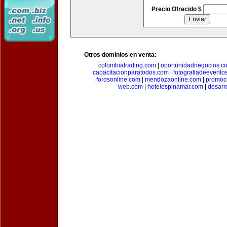
Precio Ofrecido $
Otros dominios en venta:
colombiatrading.com
|
oportunidadnegocios.c
capacitacionparatodos.com
|
fotografiadeevento
forosonline.com
|
mendozaonline.com
|
promoc
web.com
|
hotelespinamar.com
|
desarr