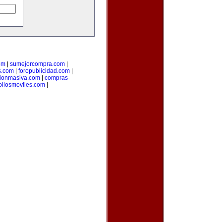
om
|
sumejorcompra.com
|
s.com
|
foropublicidad.com
|
ionmasiva.com
|
compras-
ollosmoviles.com
|