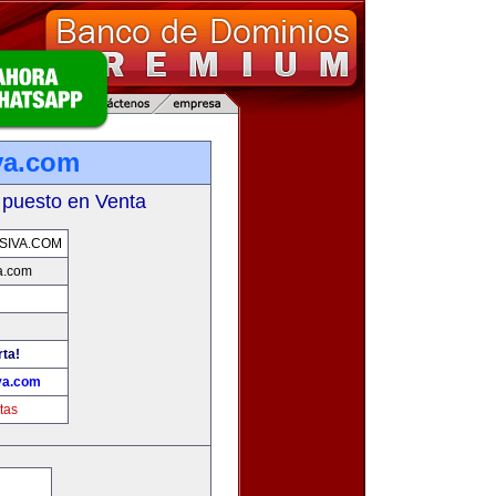
va.com
 puesto en Venta
SIVA.COM
a.com
rta!
va.com
tas