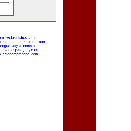
com
|
webregistros.com
|
comunidadinternacional.com
|
programasysistemas.com
|
|
eventosparaguay.com
|
ciacionempresarial.com
|