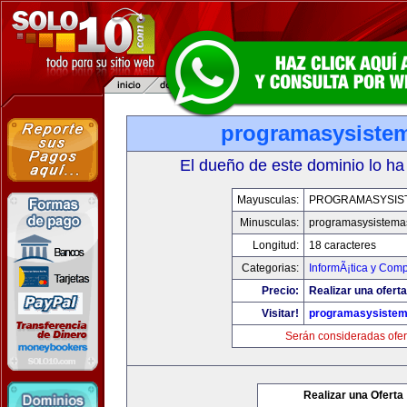
programasysiste
El dueño de este dominio lo ha
Mayusculas:
PROGRAMASYSIS
Minusculas:
programasysistema
Longitud:
18 caracteres
Categorias:
InformÃ¡tica y Com
Precio:
Realizar una oferta
Visitar!
programasysiste
Serán consideradas ofer
Realizar una Oferta