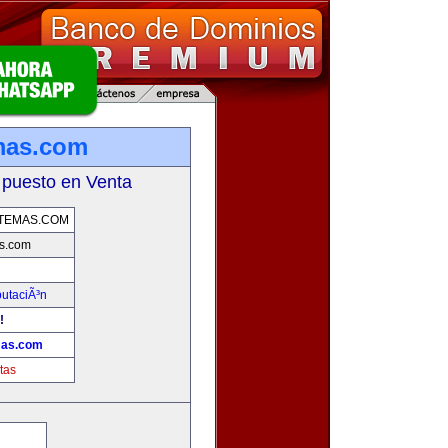
mas.com
 puesto en Venta
TEMAS.COM
s.com
putaciÃ³n
!
mas.com
tas