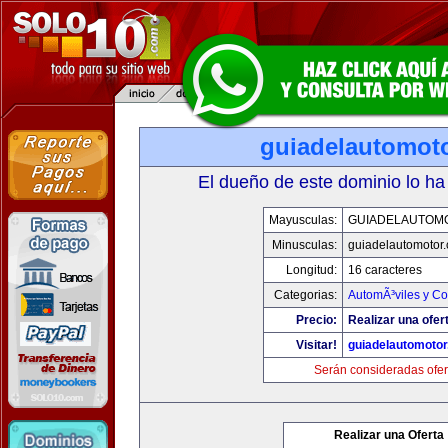
guiadelautomot
El dueño de este dominio lo ha
Mayusculas:
GUIADELAUTOM
Minusculas:
guiadelautomotor
Longitud:
16 caracteres
Categorias:
AutomÃ³viles y C
Precio:
Realizar una ofer
Visitar!
guiadelautomoto
Serán consideradas ofer
Realizar una Oferta