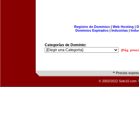
Registro de Dominios
|
Web Hosting
|
D
Dominios Expirados
|
Industrias
|
Indu
Categorías de Dominio:
[Pág. princi
** Precios expre
© 2002/2022 Solo10.com