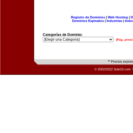
Registro de Dominios
|
Web Hosting
|
D
Dominios Expirados
|
Industrias
|
Indu
Categorías de Dominio:
[Pág. princi
** Precios expre
© 2002/2022 Solo10.com