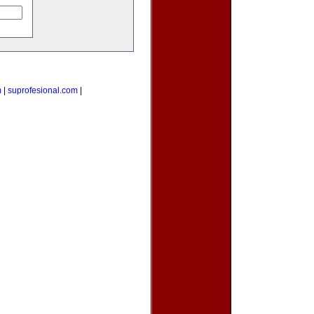
m
|
suprofesional.com
|