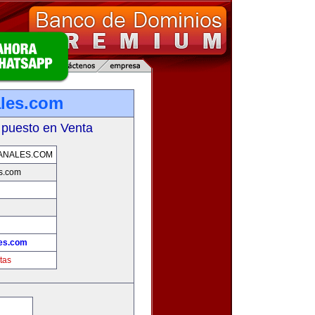
ales.com
 puesto en Venta
ANALES.COM
s.com
les.com
tas