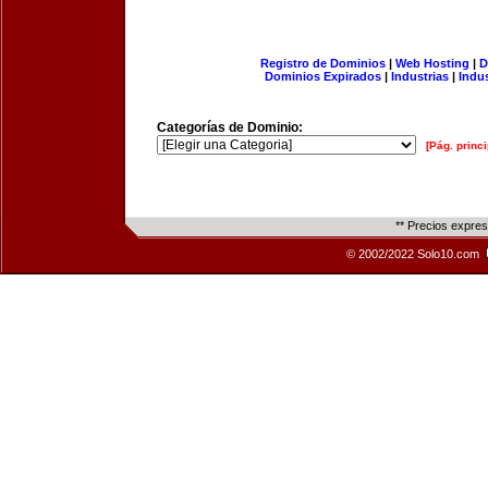
Registro de Dominios
|
Web Hosting
|
D
Dominios Expirados
|
Industrias
|
Indu
Categorías de Dominio:
[Pág. princi
** Precios expre
© 2002/2022 Solo10.com