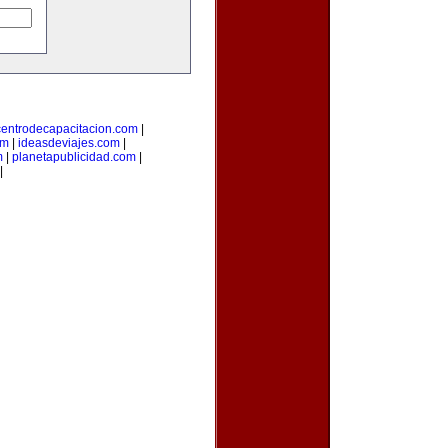
centrodecapacitacion.com
|
om
|
ideasdeviajes.com
|
m
|
planetapublicidad.com
|
|