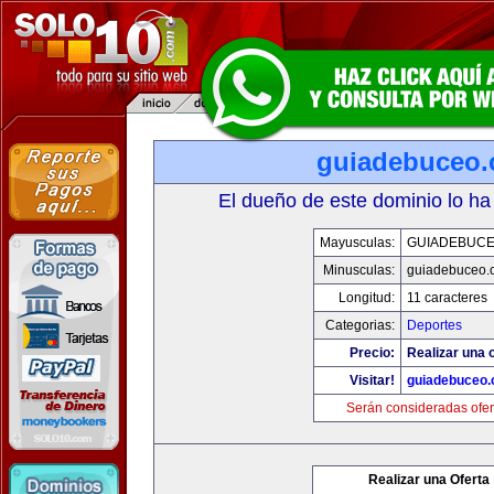
guiadebuceo
El dueño de este dominio lo ha
Mayusculas:
GUIADEBUC
Minusculas:
guiadebuceo.
Longitud:
11 caracteres
Categorias:
Deportes
Precio:
Realizar una o
Visitar!
guiadebuceo
Serán consideradas ofer
Realizar una Oferta