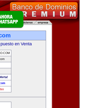
.com
 puesto en Venta
EO.COM
com
ferta!
.com
tas