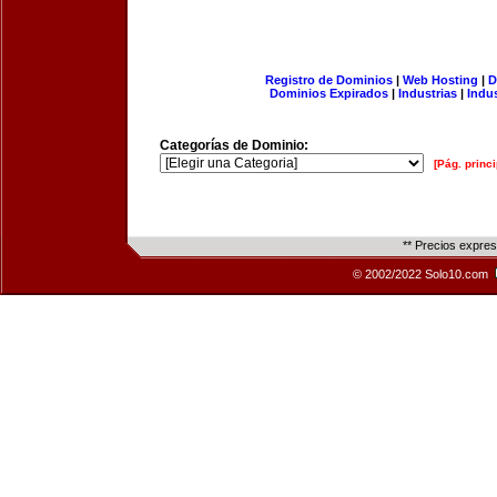
Registro de Dominios
|
Web Hosting
|
D
Dominios Expirados
|
Industrias
|
Indu
Categorías de Dominio:
[Pág. princi
** Precios expre
© 2002/2022 Solo10.com