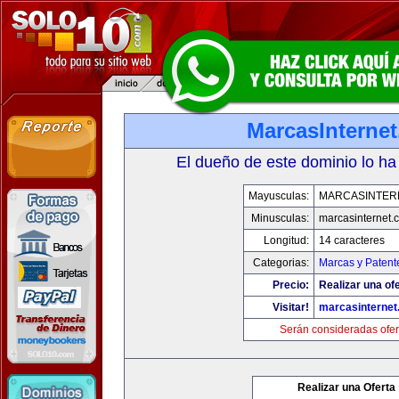
MarcasInterne
El dueño de este dominio lo ha
Mayusculas:
MARCASINTER
Minusculas:
marcasinternet.
Longitud:
14 caracteres
Categorias:
Marcas y Patent
Precio:
Realizar una ofe
Visitar!
marcasinternet
Serán consideradas ofer
Realizar una Oferta