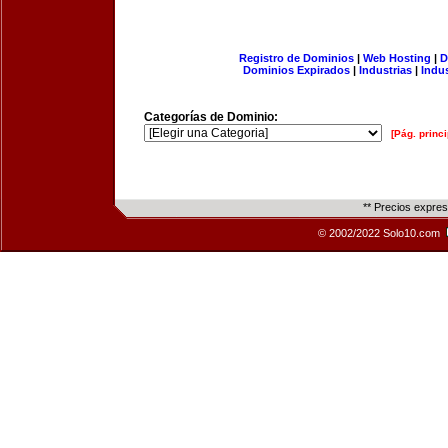
Registro de Dominios
|
Web Hosting
|
D
Dominios Expirados
|
Industrias
|
Indu
Categorías de Dominio:
[Pág. princi
** Precios expre
© 2002/2022 Solo10.com