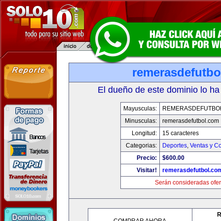
remerasdefutbo
El dueño de este dominio lo ha
Mayusculas:
REMERASDEFUTBO
Minusculas:
remerasdefutbol.com
Longitud:
15 caracteres
Categorias:
Deportes
,
Ventas y Co
Precio:
$600.00
Visitar!
remerasdefutbol.co
Serán consideradas ofer
R