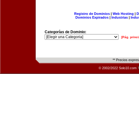
Registro de Dominios
|
Web Hosting
|
D
Dominios Expirados
|
Industrias
|
Indu
Categorías de Dominio:
[Pág. princi
** Precios expre
© 2002/2022 Solo10.com