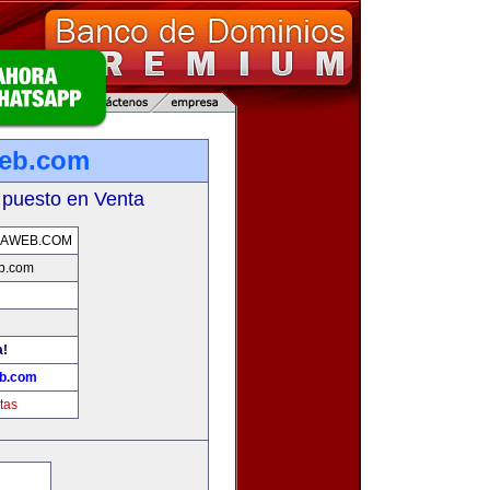
web.com
 puesto en Venta
LAWEB.COM
b.com
a!
eb.com
tas