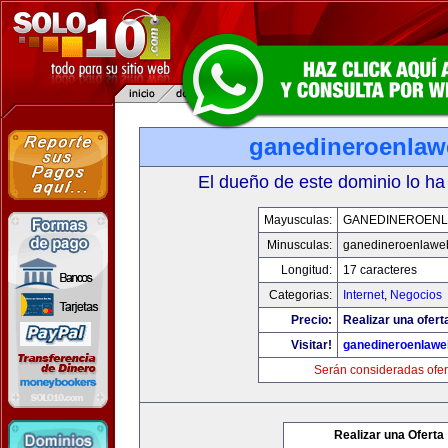
ganedineroenla
El dueño de este dominio lo ha
Mayusculas:
GANEDINEROEN
Minusculas:
ganedineroenlawe
Longitud:
17 caracteres
Categorias:
Internet
,
Negocios
Precio:
Realizar una ofert
Visitar!
ganedineroenlaw
Serán consideradas ofer
Realizar una Oferta