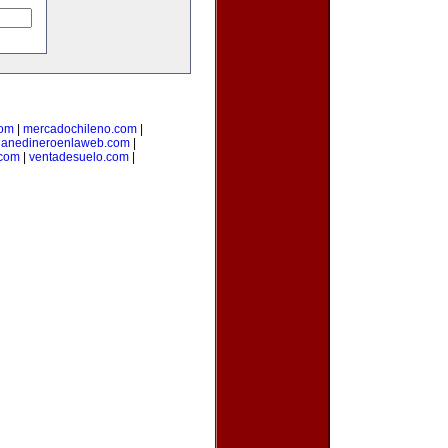
com
|
mercadochileno.com
|
ganedineroenlaweb.com
|
.com
|
ventadesuelo.com
|