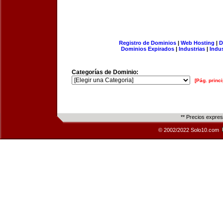
Registro de Dominios
|
Web Hosting
|
D
Dominios Expirados
|
Industrias
|
Indu
Categorías de Dominio:
[Pág. princi
** Precios expre
© 2002/2022 Solo10.com