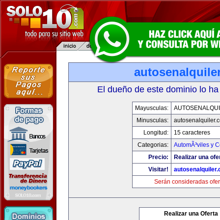
autosenalquile
El dueño de este dominio lo ha
Mayusculas:
AUTOSENALQU
Minusculas:
autosenalquiler.
Longitud:
15 caracteres
Categorias:
AutomÃ³viles y 
Precio:
Realizar una ofe
Visitar!
autosenalquiler
Serán consideradas ofer
Realizar una Oferta