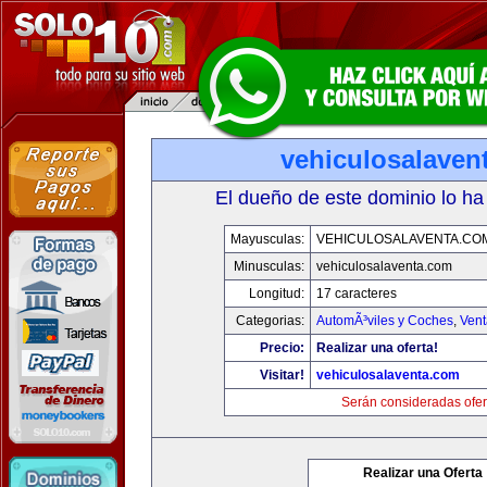
vehiculosalaven
El dueño de este dominio lo ha
Mayusculas:
VEHICULOSALAVENTA.CO
Minusculas:
vehiculosalaventa.com
Longitud:
17 caracteres
Categorias:
AutomÃ³viles y Coches
,
Vent
Precio:
Realizar una oferta!
Visitar!
vehiculosalaventa.com
Serán consideradas ofer
Realizar una Oferta