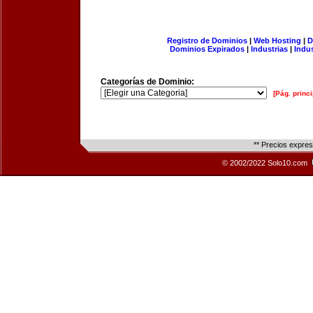
Registro de Dominios
|
Web Hosting
|
D
Dominios Expirados
|
Industrias
|
Indu
Categorías de Dominio:
[Pág. princi
** Precios expre
© 2002/2022 Solo10.com