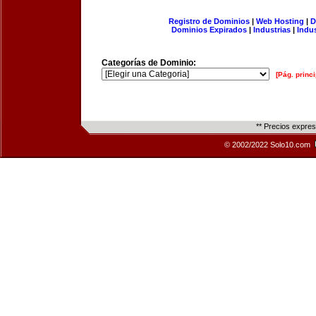
Registro de Dominios
|
Web Hosting
|
D
Dominios Expirados
|
Industrias
|
Indu
Categorías de Dominio:
[Pág. princi
** Precios expre
© 2002/2022 Solo10.com