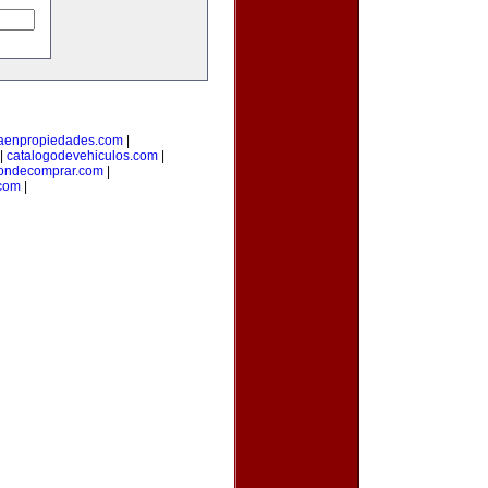
taenpropiedades.com
|
|
catalogodevehiculos.com
|
ondecomprar.com
|
com
|