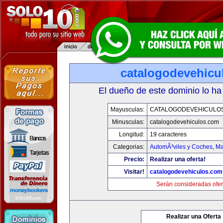
catalogodevehicu
El dueño de este dominio lo ha
Mayusculas:
CATALOGODEVEHICULO
Minusculas:
catalogodevehiculos.com
Longitud:
19 caracteres
Categorias:
AutomÃ³viles y Coches
,
Ma
Precio:
Realizar una oferta!
Visitar!
catalogodevehiculos.com
Serán consideradas ofer
Realizar una Oferta