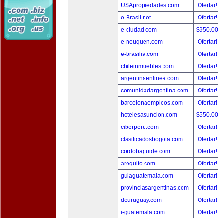
USApropiedades.com
Ofertar
e-Brasil.net
Ofertar
e-ciudad.com
$950.0
e-neuquen.com
Ofertar
e-brasilia.com
Ofertar
chileinmuebles.com
Ofertar
argentinaenlinea.com
Ofertar
comunidadargentina.com
Ofertar
barcelonaempleos.com
Ofertar
hotelesasuncion.com
$550.0
ciberperu.com
Ofertar
clasificadosbogota.com
Ofertar
cordobaguide.com
Ofertar
arequito.com
Ofertar
guiaguatemala.com
Ofertar
provinciasargentinas.com
Ofertar
deuruguay.com
Ofertar
i-guatemala.com
Ofertar