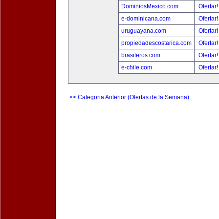
DominiosMexico.com
Ofertar
e-dominicana.com
Ofertar
uruguayana.com
Ofertar
propiedadescostarica.com
Ofertar
brasileros.com
Ofertar
e-chile.com
Ofertar
<< Categoria Anterior (Ofertas de la Semana)