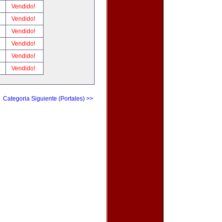
!
Vendido!
!
Vendido!
!
Vendido!
!
Vendido!
!
Vendido!
!
Vendido!
Categoria Siguiente (Portales) >>