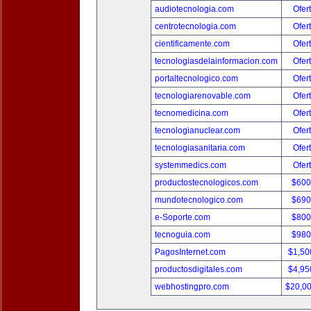
audiotecnologia.com
Ofer
centrotecnologia.com
Ofer
cientificamente.com
Ofer
tecnologiasdelainformacion.com
Ofer
portaltecnologico.com
Ofer
tecnologiarenovable.com
Ofer
tecnomedicina.com
Ofer
tecnologianuclear.com
Ofer
tecnologiasanitaria.com
Ofer
systemmedics.com
Ofer
productostecnologicos.com
$600
mundotecnologico.com
$690
e-Soporte.com
$800
tecnoguia.com
$980
PagosInternet.com
$1,50
productosdigitales.com
$4,95
webhostingpro.com
$20,0