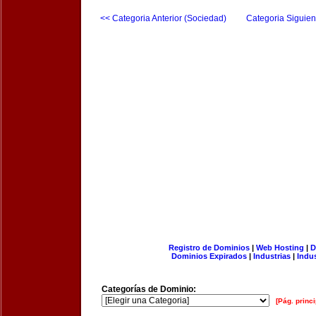
<< Categoria Anterior (Sociedad)
Categoria Siguien
Registro de Dominios
|
Web Hosting
|
D
Dominios Expirados
|
Industrias
|
Indu
Categorías de Dominio:
[Pág. princi