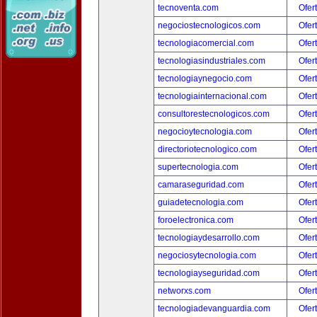
tecnoventa.com
Ofer
negociostecnologicos.com
Ofer
tecnologiacomercial.com
Ofer
tecnologiasindustriales.com
Ofer
tecnologiaynegocio.com
Ofer
tecnologiainternacional.com
Ofer
consultorestecnologicos.com
Ofer
negocioytecnologia.com
Ofer
directoriotecnologico.com
Ofer
supertecnologia.com
Ofer
camaraseguridad.com
Ofer
guiadetecnologia.com
Ofer
foroelectronica.com
Ofer
tecnologiaydesarrollo.com
Ofer
negociosytecnologia.com
Ofer
tecnologiayseguridad.com
Ofer
networxs.com
Ofer
tecnologiadevanguardia.com
Ofer